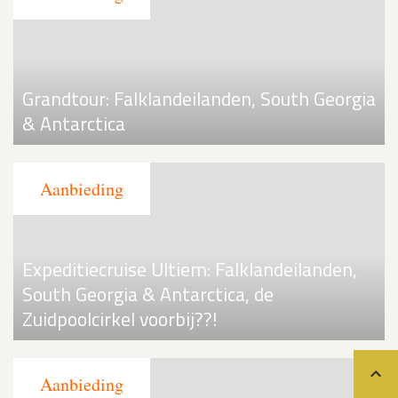
Grandtour: Falklandeilanden, South Georgia
& Antarctica
Expeditiecruise Ultiem: Falklandeilanden,
South Georgia & Antarctica, de
Zuidpoolcirkel voorbij??!
Teru