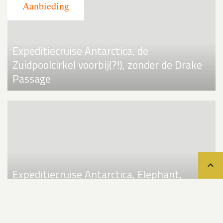
Expeditiecruise Antarctica, de
Zuidpoolcirkel voorbij(?!), zonder de Drake
Passage
Teru
Expeditiecruise Antarctica, Elephant,
Weddellzee & de Zuidpoolcirkel voorbij??!