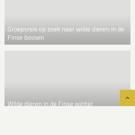
Groepsreis op zoek naar wilde dieren in de
Finse bossen
Teru
Wilde dieren in de Finse winter