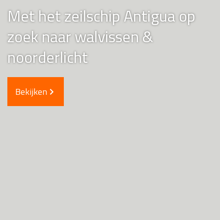
Met het zeilschip Antigua op
zoek naar walvissen &
noorderlicht
Bekijken