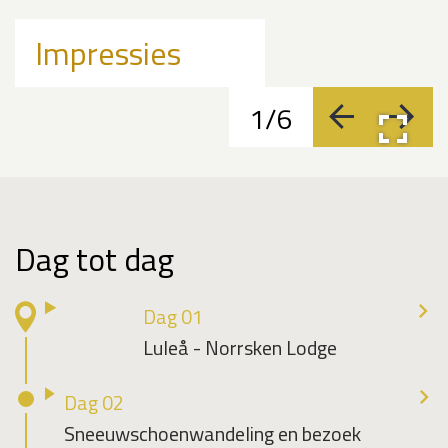
Impressies
1/6
vorige
volge
Dag tot dag
Dag 01
Luleå - Norrsken Lodge
Dag 02
Sneeuwschoenwandeling en bezoek