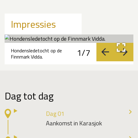
Impressies
1/7
Hondensledetocht op de
vorige
volge
Finnmark Vidda.
Dag tot dag
Dag 01
Aankomst in Karasjok